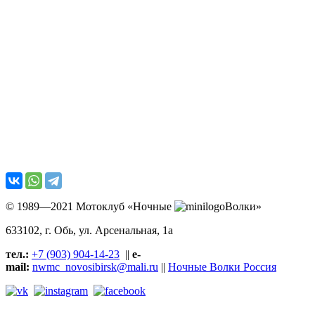
© 1989—2021 Мотоклуб «Ночные
Волки»
633102
, г. Обь, ул.
Арсенальная, 1а
тел.:
+7 (903) 904-14-23
||
e-
mail:
nwmc_novosibirsk@mali.ru
||
Ночные Волки Россия