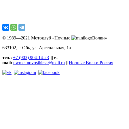
© 1989—2021 Мотоклуб «Ночные
Волки»
633102
, г. Обь, ул.
Арсенальная, 1а
тел.:
+7 (903) 904-14-23
||
e-
mail:
nwmc_novosibirsk@mali.ru
||
Ночные Волки Россия