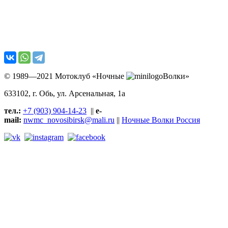
© 1989—2021 Мотоклуб «Ночные
Волки»
633102
, г. Обь, ул.
Арсенальная, 1а
тел.:
+7 (903) 904-14-23
||
e-
mail:
nwmc_novosibirsk@mali.ru
||
Ночные Волки Россия