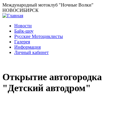
Перейти
Международный мотоклуб
"Ночные Волки"
к
НОВОСИБИРСК
основному
содержанию
Новости
Байк-шоу
Основная
Русские Мотоциклисты
навигация
Галерея
Информация
Личный кабинет
Открытие автогородка
"Детский автодром"