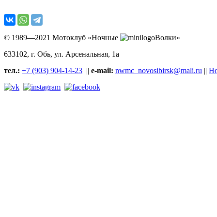
© 1989—2021 Мотоклуб «Ночные
Волки»
633102
, г. Обь, ул.
Арсенальная, 1а
тел.:
+7 (903) 904-14-23
||
e-mail:
nwmc_novosibirsk@mali.ru
||
Но