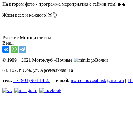
На втором фото - программа мероприятия с таймингом!🔥🔥
Ждем всех и каждого!😎👌
Русские Мотоциклисты
Выкл
© 1989—2021 Мотоклуб «Ночные
Волки»
633102
, г. Обь, ул.
Арсенальная, 1а
тел.:
+7 (903) 904-14-23
||
e-mail:
nwmc_novosibirsk@mali.ru
||
Но