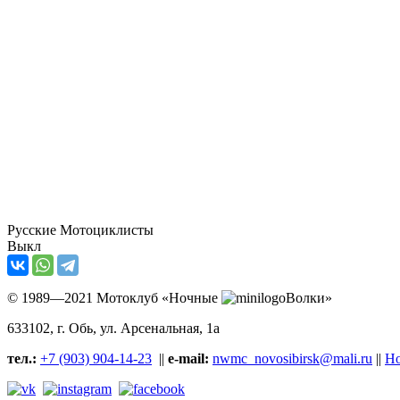
Русские Мотоциклисты
Выкл
© 1989—2021 Мотоклуб «Ночные
Волки»
633102
, г. Обь, ул.
Арсенальная, 1а
тел.:
+7 (903) 904-14-23
||
e-mail:
nwmc_novosibirsk@mali.ru
||
Но