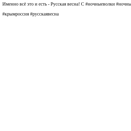
Именно всё это и есть - Русская весна! С #ночныеволки #ноч
#крымроссия #русскаявесна