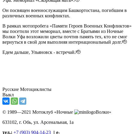
Уфа. Мемориал «Скорбящая мать».🫡
Он посвящен военнослужащим Башкортостана, погибшим в
различных военных конфликтах.
В рамках мотопробега «Памяти Героев Военных Конфликтов»
мы посетили этот мемориал, вместе с Братьями из Ночные
Волки Уфа возложили цветы почтив память тех, кто не смог
вернуться в свой дом выполняя интернациональный долг.🫡
Едем дальше, Ульяновск - встречай.🫡
Русские Мотоциклисты
Выкл
© 1989—2021 Мотоклуб «Ночные
Волки»
633102
, г. Обь, ул.
Арсенальная, 1а
тел.:
+7 (903) 904-14-23
||
e-