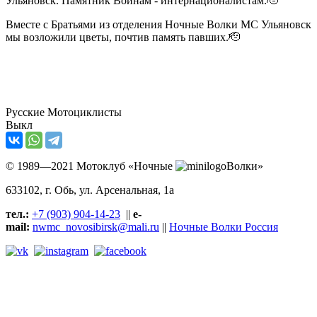
Ульяновск. Памятник Воинам - интернационалистам.🫡
Вместе с Братьями из отделения Ночные Волки МС Ульяновск
мы возложили цветы, почтив память павших.🫡
Русские Мотоциклисты
Выкл
© 1989—2021 Мотоклуб «Ночные
Волки»
633102
, г. Обь, ул.
Арсенальная, 1а
тел.:
+7 (903) 904-14-23
||
e-
mail:
nwmc_novosibirsk@mali.ru
||
Ночные Волки Россия