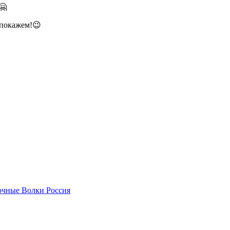
🤗
о покажем!😉
чные Волки Россия