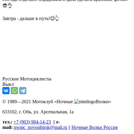
😎👌
Завтра - дальше в путь!😉👆
Русские Мотоциклисты
Выкл
© 1989—2021 Мотоклуб «Ночные
Волки»
633102
, г. Обь, ул.
Арсенальная, 1а
тел.:
+7 (903) 904-14-23
||
e-
mail:
nwmc_novosibirsk@mali.ru
||
Ночные Волки Россия