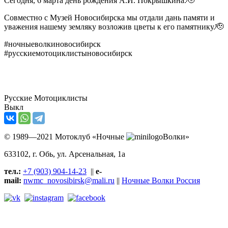
Сегодня, 6 марта день рождения А.И. Покрышкина.🫡
Совместно с Музей Новосибирска мы отдали дань памяти и
уважения нашему земляку возложив цветы к его памятнику.🫡
#ночныеволкиновосибирск
#русскиемотоциклистыновосибирск
Русские Мотоциклисты
Выкл
© 1989—2021 Мотоклуб «Ночные
Волки»
633102
, г. Обь, ул.
Арсенальная, 1а
тел.:
+7 (903) 904-14-23
||
e-
mail:
nwmc_novosibirsk@mali.ru
||
Ночные Волки Россия