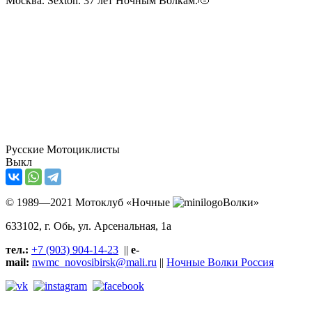
Москва. Sexton. 37 лет Ночным Волкам.🫡
Русские Мотоциклисты
Выкл
© 1989—2021 Мотоклуб «Ночные
Волки»
633102
, г. Обь, ул.
Арсенальная, 1а
тел.:
+7 (903) 904-14-23
||
e-
mail:
nwmc_novosibirsk@mali.ru
||
Ночные Волки Россия