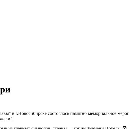
ири
авы" в г.Новосибирске состоялось памятно-мемориальное мероп
волки".
дному из главных символов страны — копии Знамени Победы.🫡