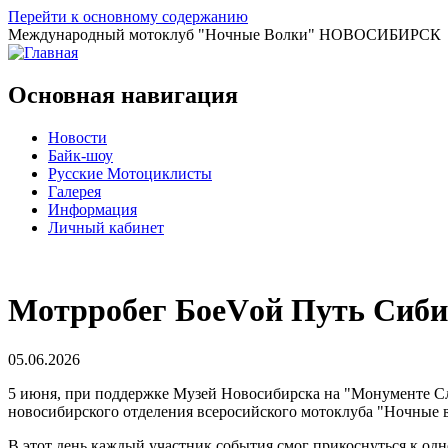
Перейти к основному содержанию
Международный мотоклуб
"Ночные Волки"
НОВОСИБИРСК
Основная навигация
Новости
Байк-шоу
Русские Мотоциклисты
Галерея
Информация
Личный кабинет
Мотрробег БоеVой Путь Сиб
05.06.2026
5 июня, при поддержке Музей Новосибирска на "Монументе Сл
новосибирского отделения всеросийского мотоклуба "Ночные 
В этот день каждый участник события смог прикоснуться к о