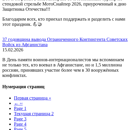
стендовой стрельбе МотоСнайпер 2026, приуроченный к дню
Защитника Отечества!!!
Благодарим всех, кто приехал поддержать и разделить с нами
этот праздник. 💪🤝
37 годовщина вывода Ограниченного Контингента Советских
Войск из Афганистана
15.02.2026
В День памяти воинов-интернационалистов мы вспоминаем
не только тех, кто воевал в Афганистане, но и 1,5 миллиона
россиян, принявших участие более чем в 30 вооружённых
конфликтах.
Нумерация страниц
Первая страница
«
←
‹‹
Page
1
Текущая страница
2
Page
3
Page
4
Page
5