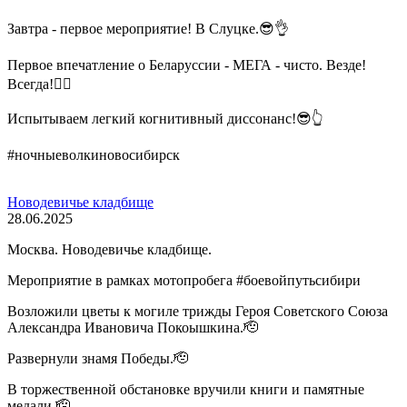
Завтра - первое мероприятие! В Слуцке.😎👌
Первое впечатление о Беларуссии - МЕГА - чисто. Везде!
Всегда!🤷‍♂️
Испытываем легкий когнитивный диссонанс!😎👆
#ночныеволкиновосибирск
Новодевичье кладбище
28.06.2025
Москва. Новодевичье кладбище.
Мероприятие в рамках мотопробега #боевойпутьсибири
Возложили цветы к могиле трижды Героя Советского Союза
Александра Ивановича Покоышкина.🫡
Развернули знамя Победы.🫡
В торжественной обстановке вручили книги и памятные
медали.🫡