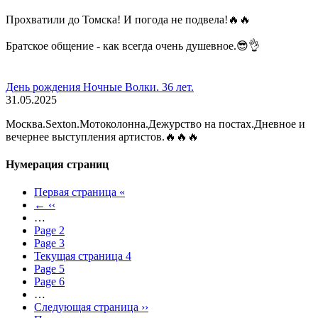
Прохватили до Томска! И погода не подвела!🔥🔥
Братское общение - как всегда очень душевное.😎👌
День рождения Ночные Волки. 36 лет.
31.05.2025
Москва.Sexton.Мотоколонна.Дежурство на постах.Дневное и
вечернее выступления артистов.🔥🔥🔥
Нумерация страниц
Первая страница
«
←
‹‹
…
Page
2
Page
3
Текущая страница
4
Page
5
Page
6
…
Следующая страница
››