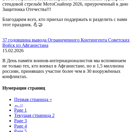
стендовой стрельбе МотоСнайпер 2026, приуроченный к дню
Защитника Отечества!!!
Благодарим всех, кто приехал поддержать и разделить с нами
этот праздник. 💪🤝
37 годовщина вывода Ограниченного Контингента Советских
Войск из Афганистана
15.02.2026
В День памяти воинов-интернационалистов мы вспоминаем
не только тех, кто воевал в Афганистане, но и 1,5 миллиона
россиян, принявших участие более чем в 30 вооружённых
конфликтах.
Нумерация страниц
Первая страница
«
←
‹‹
Page
1
Текущая страница
2
Page
3
Page
4
Page
5